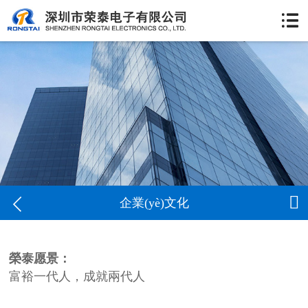


企業(yè)文化
榮泰愿景：
富裕一代人，成就兩代人