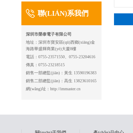
聯(LIÁN)系我們
深圳市榮泰電子有限公司
地址：深圳市寶安區(qū)西鄉(xiāng)金
海路華盛輝商業(yè)大廈8樓
電話：
0755-23571550
、
0755-23204616
傳真：0755-23218515
銷售一部總監(jiān)：黃生 13590196383
銷售二部總監(jiān)：高生 13823610165
網(wǎng)址：http://immaster.cn
關(guān)于我們
產(chǎn)品中心