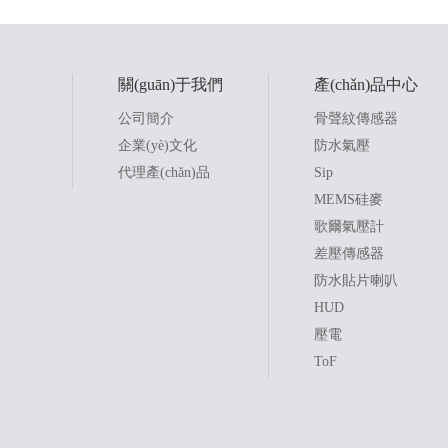
關(guān)于我們
產(chǎn)品中心
公司簡介
骨聲紋傳感器
企業(yè)文化
防水氣壓
代理產(chǎn)品
Sip
MEMS硅麥
歌爾氣壓計
差壓傳感器
防水貼片喇叭
HUD
壓電
ToF