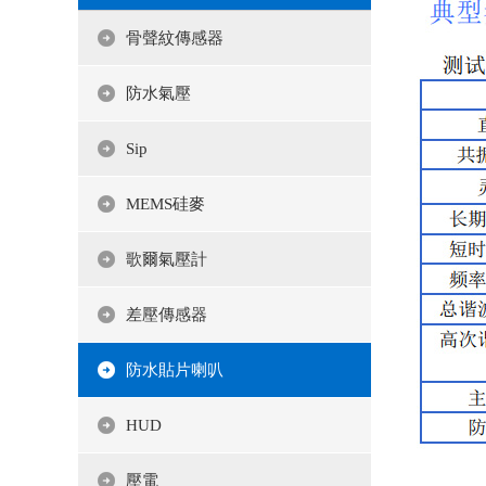
骨聲紋傳感器
防水氣壓
Sip
MEMS硅麥
歌爾氣壓計
差壓傳感器
防水貼片喇叭
HUD
壓電