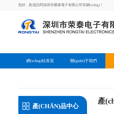
您好，歡迎訪問深圳市榮泰電子有限公司官網(wǎng)！
網(wǎng)站首頁
關(guān)于我們
產(c
產(CHǍN)品中心