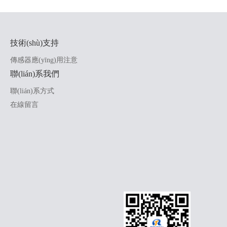
技術(shù)支持
傳感器應(yīng)用注意
聯(lián)系我們
聯(lián)系方式
在線留言