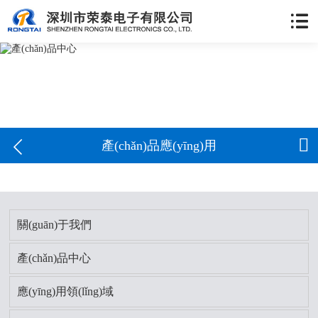


產(chǎn)品應(yīng)用
關(guān)于我們
產(chǎn)品中心
應(yīng)用領(lǐng)域