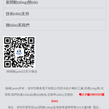
新聞動(dòng)態(tài)
技術(shù)支持
聯(lián)系我們
掃碼關(guān)注官方微信
版權(quán)所有：深圳市榮泰電子有限公司|防水貼片喇叭工廠,供應(yīng)商,代
理商,我們的產(chǎn)品價(jià)格低,交期準(zhǔn),交期快
粵ICP備19093593號
(hào)
地址：深圳市寶安區(qū)西鄉(xiāng)金海路華盛輝商業(yè)大廈8樓 電話：