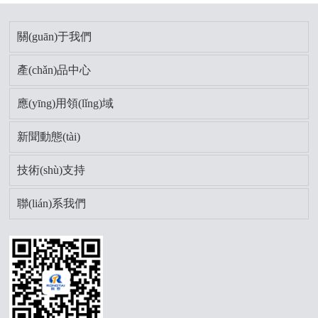
關(guān)于我們
產(chǎn)品中心
應(yīng)用領(lǐng)域
新聞動態(tài)
技術(shù)支持
聯(lián)系我們