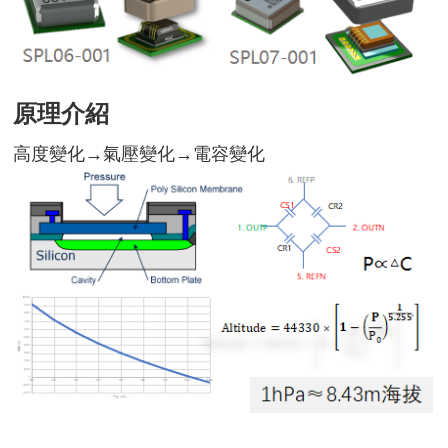
原理介紹
高度變化→氣壓變化→電容變化