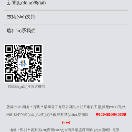
新聞動(dòng)態(tài)
技術(shù)支持
聯(lián)系我們
掃碼關(guān)注官方微信
版權(quán)所有：深圳市榮泰電子有限公司|防水貼片喇叭工廠,供應(yīng)商,代
理商,我們的產(chǎn)品價(jià)格低,交期準(zhǔn),交期快
粵ICP備19093593號
(hào)
地址：深圳市寶安區(qū)西鄉(xiāng)金海路華盛輝商業(yè)大廈8樓 電話：