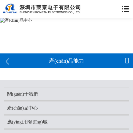


產(chǎn)品能力
關(guān)于我們
產(chǎn)品中心
應(yīng)用領(lǐng)域