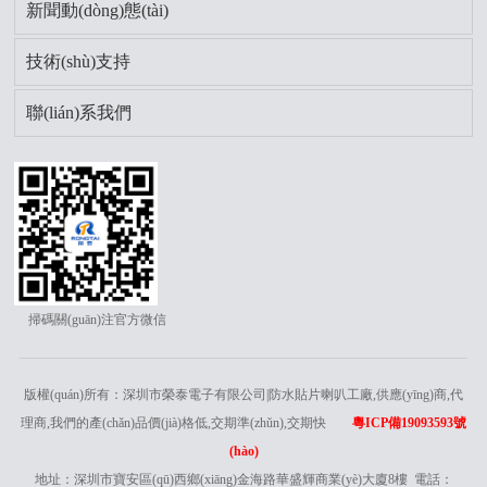
新聞動(dòng)態(tài)
技術(shù)支持
聯(lián)系我們
掃碼關(guān)注官方微信
版權(quán)所有：深圳市榮泰電子有限公司|防水貼片喇叭工廠,供應(yīng)商,代
理商,我們的產(chǎn)品價(jià)格低,交期準(zhǔn),交期快
粵ICP備19093593號
(hào)
地址：深圳市寶安區(qū)西鄉(xiāng)金海路華盛輝商業(yè)大廈8樓 電話：