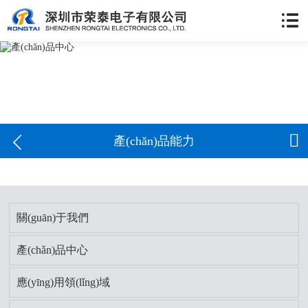


產(chǎn)品能力
關(guān)于我們
產(chǎn)品中心
應(yīng)用領(lǐng)域